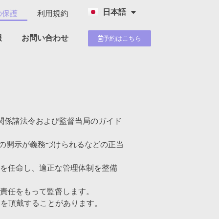
日本語
の保護
利用規約
English
報
お問い合わせ
予約はこちら
する法律、関係諸法令および監督当局のガイド
その開示が義務づけられるなどの正当
者を任命し、適正な管理体制を整備
、責任をもって監督します。
用を頂戴することがあります。